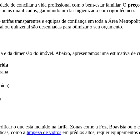
idade de conciliar a vida profissional com o bem-estar familiar. O
preço
ionais qualificados, garantindo um lar higienizado com rigor técnico.
 tarifas transparentes e equipas de confiança em toda a Área Metropol
al ou quinzenal são desenhadas para otimizar o seu orçamento.
 e da dimensão do imóvel. Abaixo, apresentamos uma estimativa de cust
rida
mana
aída)
s
erificar o que está incluído na tarifa. Zonas como a Foz, Boavista ou o c
íticas, como a
limpeza de vidros
em prédios altos, requer equipamentos e