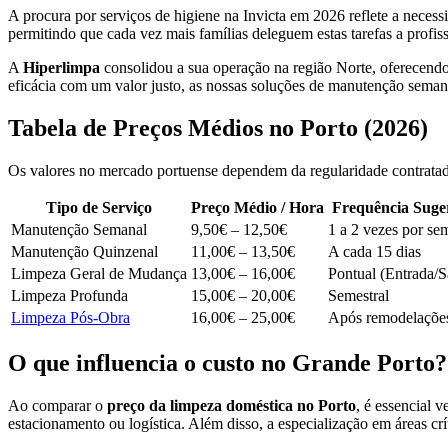
A procura por serviços de higiene na Invicta em 2026 reflete a necess
permitindo que cada vez mais famílias deleguem estas tarefas a profiss
A
Hiperlimpa
consolidou a sua operação na região Norte, oferecendo
eficácia com um valor justo, as nossas soluções de manutenção seman
Tabela de Preços Médios no Porto (2026)
Os valores no mercado portuense dependem da regularidade contratada
Tipo de Serviço
Preço Médio / Hora
Frequência Suge
Manutenção Semanal
9,50€ – 12,50€
1 a 2 vezes por se
Manutenção Quinzenal
11,00€ – 13,50€
A cada 15 dias
Limpeza Geral de Mudança
13,00€ – 16,00€
Pontual (Entrada/S
Limpeza Profunda
15,00€ – 20,00€
Semestral
Limpeza Pós-Obra
16,00€ – 25,00€
Após remodelaçõe
O que influencia o custo no Grande Porto?
Ao comparar o
preço da limpeza doméstica no Porto
, é essencial v
estacionamento ou logística. Além disso, a especialização em áreas cr