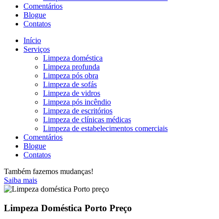
Comentários
Blogue
Contatos
Início
Serviços
Limpeza doméstica
Limpeza profunda
Limpeza pós obra
Limpeza de sofás
Limpeza de vidros
Limpeza pós incêndio
Limpeza de escritórios
Limpeza de clínicas médicas
Limpeza de estabelecimentos comerciais
Comentários
Blogue
Contatos
Também fazemos mudanças!
Saiba mais
Limpeza Doméstica Porto Preço